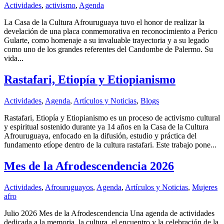
Actividades
,
activismo
,
Agenda
La Casa de la Cultura Afrouruguaya tuvo el honor de realizar la
develación de una placa conmemorativa en reconocimiento a Perico
Gularte, como homenaje a su invaluable trayectoria y a su legado
como uno de los grandes referentes del Candombe de Palermo. Su
vida...
Rastafari, Etiopía y Etiopianismo
Actividades
,
Agenda
,
Artículos y Noticias
,
Blogs
Rastafari, Etiopía y Etiopianismo es un proceso de activismo cultural
y espiritual sostenido durante ya 14 años en la Casa de la Cultura
Afrouruguaya, enfocado en la difusión, estudio y práctica del
fundamento etíope dentro de la cultura rastafari. Este trabajo pone...
Mes de la Afrodescendencia 2026
Actividades
,
Afrouruguayos
,
Agenda
,
Artículos y Noticias
,
Mujeres
afro
Julio 2026 Mes de la Afrodescendencia Una agenda de actividades
dedicada a la memoria, la cultura, el encuentro y la celebración de la