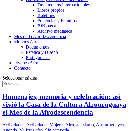
Documentos Internacionales
Libros propios
Boletines
Ponencias y Estudios
Biblioteca
Archivo mediateca
Mes de la Afrodescendencia
Mujeres Afro
Documentos
Estética y Diseño
Protagonistas
Jovenes Afro
Contacto
Seleccionar página
Homenajes, memoria y celebración: así
vivió la Casa de la Cultura Afrouruguaya
el Mes de la Afrodescendencia
Actividades
,
Actividades Mujeres Afro
,
activismo
,
Afrouruguayos
,
Agenda
,
Mujeres afro
,
Sin categoría