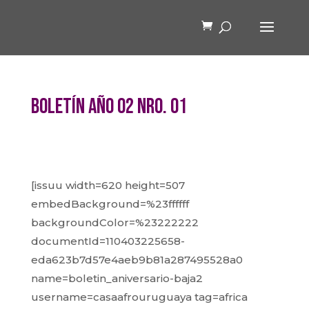
Boletín año 02 nro. 01
[issuu width=620 height=507
embedBackground=%23ffffff
backgroundColor=%23222222
documentId=110403225658-
eda623b7d57e4aeb9b81a287495528a0
name=boletin_aniversario-baja2
username=casaafrouruguaya tag=africa