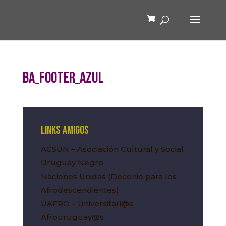
BA_Footer_Azul
Links amigos
ACSUN – Asociación Cultural y Social
Uruguay Negro
Naciones Unidas (Decenio para los
Afrodescendientes)
UAFRO – Universitari@s
Afrouruguay@s