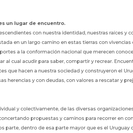
es un lugar de encuentro.
escendientes con nuestra identidad, nuestras raíces y c
stada en un largo camino en estas tierras con vivencias de
portes a la conformación nacional que merecen conocers
gar al cual acudir para saber, compartir y recrear. Encu
ortes que hacen a nuestra sociedad y construyeron el 
as herencias y con deudas, con valores a rescatar y prej
ividual y colectivamente, de las diversas organizacion
o concertando propuestas y caminos para recorrer en 
os parte, dentro de esa parte mayor que es el Uruguay 